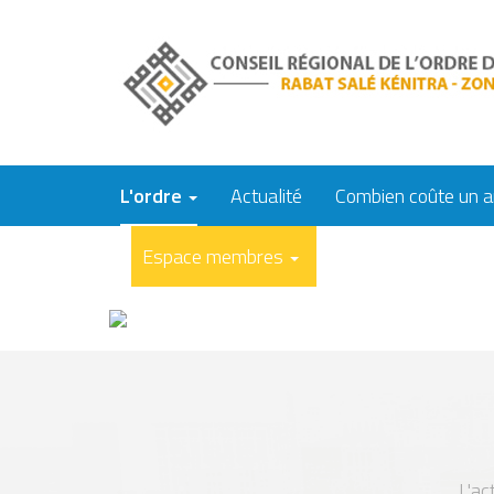
Aller
au
contenu
principal
L'ordre
Actualité
Combien coûte un a
Espace membres
L'ac