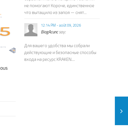
не помогают Короче, единственное
что вытащило из запоя — снят...
12:14 PM - août 09, 2026
BiogAcunc
say:
Для вашего удобства мы собрали
действующие и безопасные способы
входа на ресурс KRAKEN....
vous