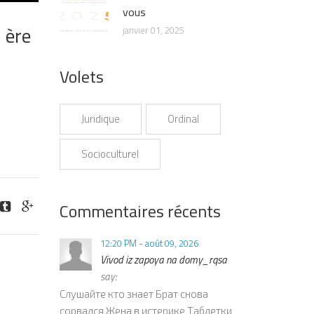
vous
 ère
janvier 01, 2025
Volets
Juridique
Ordinal
Socioculturel
Commentaires récents
12:20 PM - août 09, 2026
Vivod iz zapoya na domy_rqsa
say:
Слушайте кто знает Брат снова
сорвался Жена в истерике Таблетки