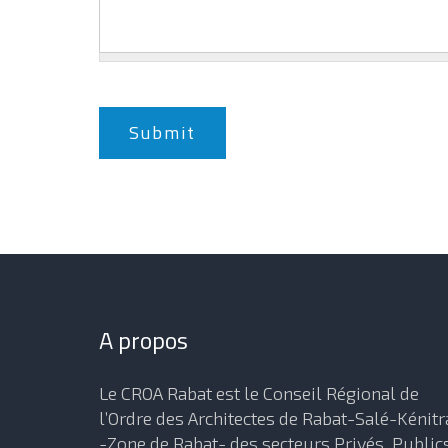
Submit
A propos
Le CROA Rabat est le Conseil Régional de
l’Ordre des Architectes de Rabat-Salé-Kénitr
-Zone de Rabat- des secteurs Privés, Public